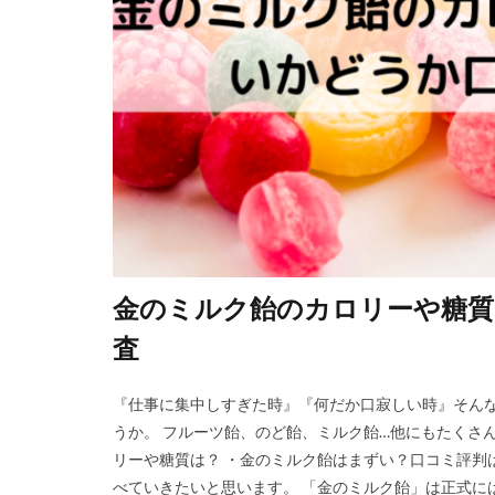
金のミルク飴のカロリーや糖質
査
『仕事に集中しすぎた時』『何だか口寂しい時』そん
うか。 フルーツ飴、のど飴、ミルク飴…他にもたくさ
リーや糖質は？ ・金のミルク飴はまずい？口コミ評判
べていきたいと思います。 「金のミルク飴」は正式には「