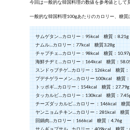
今回は一般的な韓国料理の数値を参考値として
悪い
口コ
ミ
一般的な韓国料理100gあたりのカロリー、糖
3
ま
サムゲタン…カロリー：95kcal 糖質：8.21g
と
ナムル…カロリー：77kcal 糖質3.28g
め
チャプチェ…カロリー：98kcal 糖質：10.97
海鮮チヂミ…カロリー：164kcal 糖質：58.0
スンドゥブチゲ…カロリー：126kcal 糖質：1.
プデチゲラーメン…カロリー 100kcal 糖質：6
トッポギ…カロリー：154kcal 糖質：27.79g
タッカルビ…カロリー：130kcal 糖質：7.45
チーズダッカルビ…カロリー ：146kcal 糖質：
ヤンニョムチキン…カロリー：281kcal 糖質：1
回鍋肉…カロリー：166kcal 糖質：4.76g
サムギョプサル…カロリー：409kcal 糖質：0.