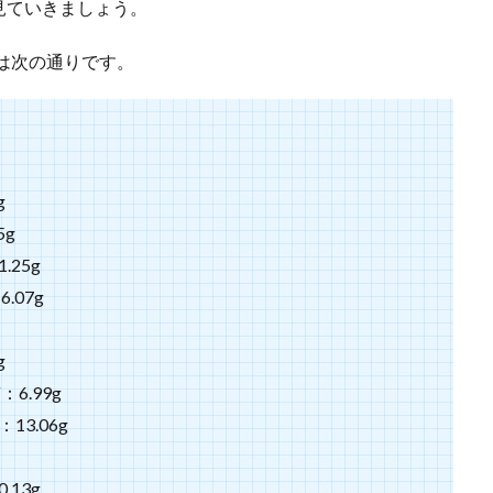
見ていきましょう。
質は次の通りです。
g
5g
25g
.07g
g
6.99g
3.06g
13g