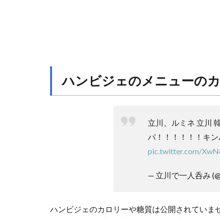
は？
2
ハン
ビジ
ェは
まず
い？
ハンビジェのメニューのカ
美味
し
い？
口コ
立川、ルミネ 立川 韓
ミ評
パ！！！！！！キン
判
は？
pic.twitter.com/X
2.1
— 立川で一人呑み (@sh
良い
口コ
ミ
ハンビジェのカロリーや糖質は公開されていま
2.2