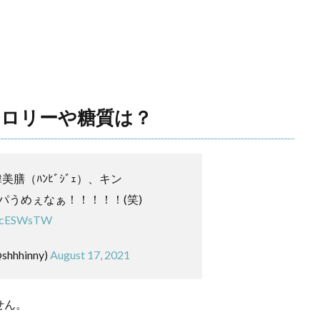
ロリーや糖質は？
美膳（ﾊﾝﾋﾞｼﾞｪ）、キン
パうめぇなぁ！！！！！(笑)
wNcESWsTW
hhinny)
August 17, 2021
せん。