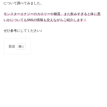
について調べてみました。
モンスターエナジーのカロリーや糖質、また飲みすぎると体に悪
いかについてもSNSの情報も交えながらご紹介します！
ぜひ参考にしてください♪
目次
1
モンス
ターエ
ナジー
（白）
のカロ
リーや
糖質を
徹底調
査！
2
モンス