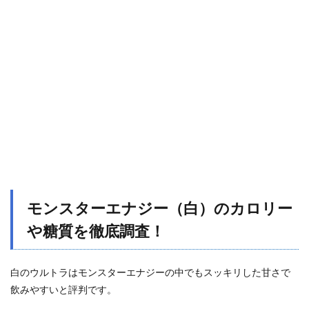
ターエ
ナジー
（白）
は太
る？痩
せる？
2.1
モンス
ターエ
ナジー
（白）
は太
る？
2.2
置き
モンスターエナジー（白）のカロリー
換え
ダイ
や糖質を徹底調査！
エッ
トで
痩せ
白のウルトラはモンスターエナジーの中でもスッキリした甘さで
る？
飲みやすいと評判です。
2.3