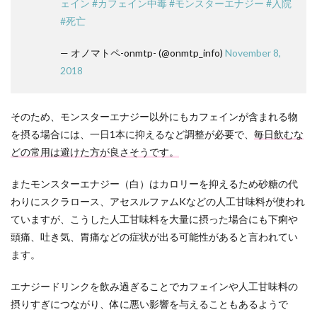
ェイン
#カフェイン中毒
#モンスターエナジー
#入院
#死亡
— オノマトペ-onmtp- (@onmtp_info)
November 8,
2018
そのため、モンスターエナジー以外にもカフェインが含まれる物
を摂る場合には、一日1本に抑えるなど調整が必要で、
毎日飲むな
どの常用は避けた方が良さそうです。
またモンスターエナジー（白）はカロリーを抑えるため砂糖の代
わりにスクラロース、アセスルファムKなどの人工甘味料が使われ
ていますが、こうした人工甘味料を大量に摂った場合にも下痢や
頭痛、吐き気、胃痛などの症状が出る可能性があると言われてい
ます。
エナジードリンクを飲み過ぎることでカフェインや人工甘味料の
摂りすぎにつながり、体に悪い影響を与えることもあるようで