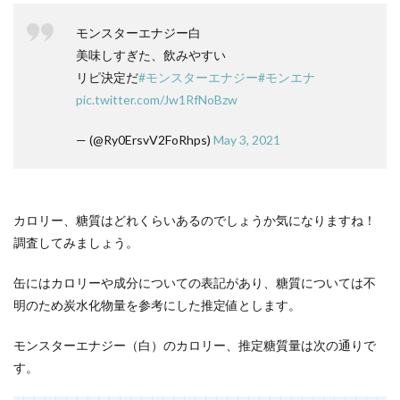
飲み
すぎ
モンスターエナジー白
ると
どの
美味しすぎた、飲みやすい
よう
リピ決定だ
#モンスターエナジー
#モンエナ
な症
状が
pic.twitter.com/Jw1RfNoBzw
出る
の
— (@Ry0ErsvV2FoRhps)
May 3, 2021
か？
原因
にな
る成
分
カロリー、糖質はどれくらいあるのでしょうか気になりますね！
は？
調査してみましょう。
2.4
モンス
缶にはカロリーや成分についての表記があり、糖質については不
ターエ
明のため炭水化物量を参考にした推定値とします。
ナジー
（白）
の適量
モンスターエナジー（白）のカロリー、推定糖質量は次の通りで
は？
す。
3
まと