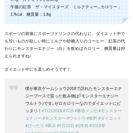
午後の紅茶 ザ・マイスターズ ミルクティー…カロリー：
17kcal 糖質量：1.8g
スポーツの前後にスポーツドリンクの代わりに、ダイエット中で
も甘いものが欲しい時にミルクや砂糖入りのコーヒー、紅茶の代
わりにモンスターエナジー（白）を飲めばカロリー、糖質量は抑
えられますね♪
ダイエット中にも楽しめそうです！
僕が東京ゲームショウ2018で訪れたモンスターエナ
ジーブースで貰った飲み物は｢モンスターエナジー
ウルトラ｣です｡ゼロカロリーなのでダイエットにピ
ッタリ！
#TGS2018
#TGS
#幕張メッセ
#モンスター
エナジー
#モンスター
#ウルトラ
#飲料
#ダイエット
#ぴったり
#展示
#9月22日
#1年前
#2018年
pic.twitter.com/1bZPAzV1d5