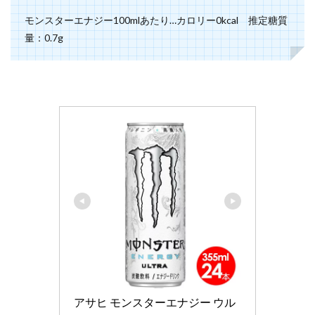
め
モンスターエナジー100mlあたり…カロリー0kcal 推定糖質
量：0.7g
アサヒ モンスターエナジー ウル