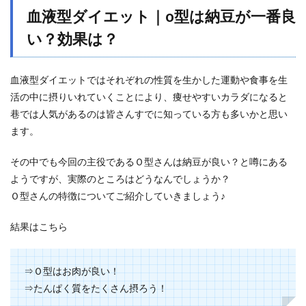
血液
血液型ダイエット｜o型は納豆が一番良
型ダ
イエ
い？効果は？
ット
｜o
型の
血液型ダイエットではそれぞれの性質を生かした運動や食事を生
おす
すめ
活の中に摂りいれていくことにより、痩せやすいカラダになると
メニ
巷では人気があるのは皆さんすでに知っている方も多いかと思い
ュー
ます。
を紹
介！
その中でも今回の主役であるＯ型さんは納豆が良い？と噂にある
2.1
ようですが、実際のところはどうなんでしょうか？
ステ
ーキ
Ｏ型さんの特徴についてご紹介していきましょう♪
2.2
結果はこちら
枝豆
ご飯
2.3
⇒Ｏ型はお肉が良い！
魚の
グリ
⇒たんぱく質をたくさん摂ろう！
ル