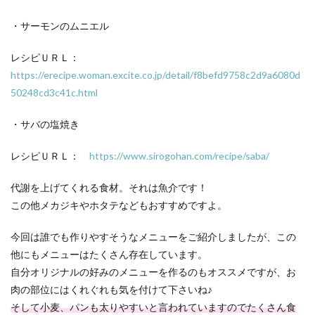
・サーモンのムニエル
レシピＵＲＬ：
https://erecipe.woman.excite.co.jp/detail/f8befd9758c2d9a6080d
50248cd3c41c.html
・サバの塩焼き
レシピＵＲＬ：
https://www.sirogohan.com/recipe/saba/
代謝を上げてくれる食材。それは魚介です！
この他メカジキやホタテなどもおすすめですよ。
今回は誰でも作りやすそうなメニューをご紹介しましたが、この
他にもメニューはたくさん存在しています。
自分オリジナルの好みのメニューを作るのもオススメですが、お
肉の部位にはくれぐれも気を付けて下さいね♪
そして小麦、パンも太りやすいと言われていますのでたくさん食