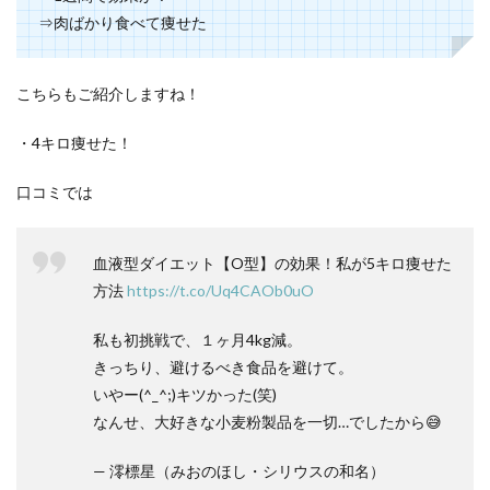
⇒肉ばかり食べて痩せた
こちらもご紹介しますね！
・4キロ痩せた！
口コミでは
血液型ダイエット【O型】の効果！私が5キロ痩せた
方法
https://t.co/Uq4CAOb0uO
私も初挑戦で、１ヶ月4kg減。
きっちり、避けるべき食品を避けて。
いやー(^_^;)キツかった(笑)
なんせ、大好きな小麦粉製品を一切…でしたから😅
— 澪標星（みおのほし・シリウスの和名）