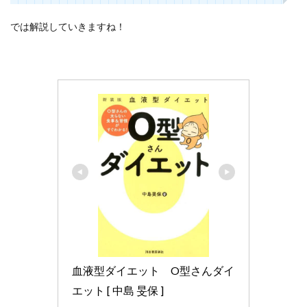
3
では解説していきますね！
血液
型ダ
イエ
ット
｜o
型の
人の
口コ
ミ評
判
は？
実際
に痩
せた
人は
い
る？
3.1
痩せ
血液型ダイエット　O型さんダイ
なか
った
エット [ 中島 旻保 ]
人の