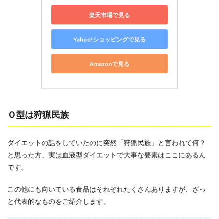
口コ
ミ
楽天市場で見る
3.2
痩せ
Yahoo!ショッピングで見る
た人
の口
コミ
Amazonで見る
4
まと
め
Ｏ型は狩猟民族
ダイエットの話をしていたのに突然「狩猟民族」と言われて何？
と思った方、実は血液型ダイエットで大事な要素はここにあるん
です。
この他にも向いている食品はそれぞれたくさんありますが、ざっ
と代表的なものをご紹介します。