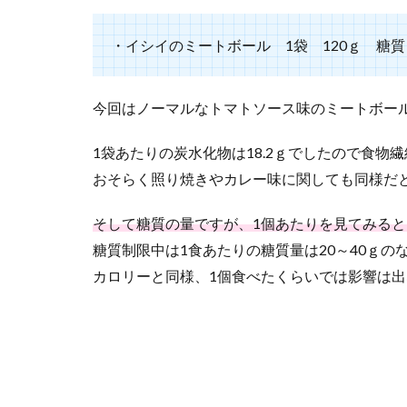
ル
2.3
・イシイのミートボール 1袋 120ｇ 糖質 
グリ
ーン
マー
今回はノーマルなトマトソース味のミートボー
ク
1袋あたりの炭水化物は18.2ｇでしたので食物
3
ま
おそらく照り焼きやカレー味に関しても同様だと
と
め
そして糖質の量ですが、1個あたりを見てみると1
糖質制限中は1食あたりの糖質量は20～40ｇ
カロリーと同様、1個食べたくらいでは影響は出