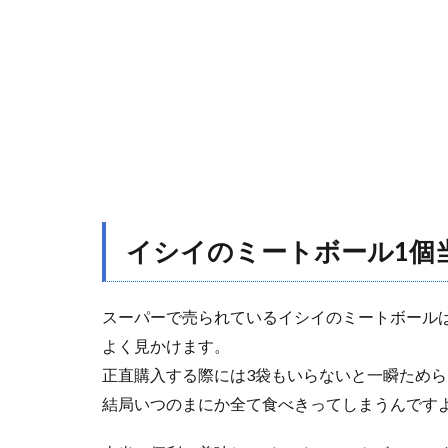
1個
当た
りの
カロ
リー
や糖
質
は？
1.1
イシ
イの
イシイのミートボール1個
ミー
トボ
ール
スーパーで売られているイシイのミートボールは
のカ
よく見かけます。
ロリ
ー（1
正直購入する際には3袋もいらないと一瞬ため
袋10
結局いつのまにか全て食べきってしまうんです
個入
り）