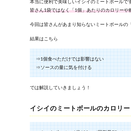
本当に便利で美味しいイシイのミートボールで
1.2
皆さん1袋ではなく「1個」あたりのカロリーや
イシ
イの
今回は皆さんがあまり知らないミートボールの
ミー
トボ
ール
結果はこちら
の糖
質
⇒1個食べただけでは影響はない
2
低糖
⇒ソースの量に気を付ける
質の
ミー
トボ
では解説していきましょう！
ール
のお
すす
イシイのミートボールのカロリー（
め
は？
通販
やお