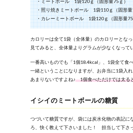
・ミートボール 1袋120ｇ（固形量75ｇ） カロ
取り
寄せ
・照り焼きミートボール 1袋110ｇ（固形量70ｇ
を紹
・カレーミートボール 1袋120ｇ（固形量75ｇ）
介
2.1
三育
カロリーは全て1袋（全体量）のカロリーとな
フー
見てみると、全体量よりグラムが少なくなって
ズ
野菜
一番高いものでも「1個18.4kcal」、1袋全
大豆
ボー
一緒ということになりますが、お弁当に1袋入
ル
あまりないですよね♪
1個食べただけでは太ると
2.2
くす
イシイのミートボールの糖質
む
ら
とう
ふミ
つづいて糖質ですが、袋には炭水化物の表記に
ート
ろ、快く教えて下さいました！ 担当して下さ
ボー