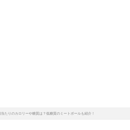
個当たりのカロリーや糖質は？低糖質のミートボールも紹介！