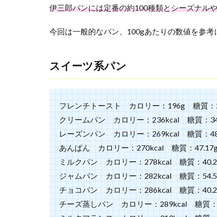
伊三郎パンには定番の約100種類とシーズナル
良い
口コ
今回は一般的なパン、100gあたりの数値を参
ミ
2.2
悪い
スイーツ系パン
口コ
ミ
3
フレンチトースト カロリー：196g 糖質：24
伊三
郎パ
クリームパン カロリー：236kcal 糖質：34.
ンの
レーズンパン カロリー：269kcal 糖質：48.
類似
あんぱん カロリー：270kcal 糖質：47.17
品は
通販
ミルクパン カロリー：278kcal 糖質：40.2
で買
ジャムパン カロリー：282kcal 糖質：54.5
え
る？
チョコパン カロリー：286kcal 糖質：40.2
似て
チーズ蒸しパン カロリー：289kcal 糖質：29
る店