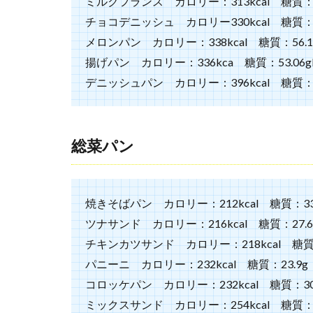
ミルクフランス カロリー：313kcal 糖質：38
はあ
る？
チョコデニッシュ カロリー330kcal 糖質：46
メロンパン カロリー：338kcal 糖質：56.1
3.1
伊三
揚げパン カロリー：336kca 糖質：53.06g
郎パ
デニッシュパン カロリー：396kcal 糖質：32
ンの
通販
は？
3.2
総菜パン
類似
品を
通販
焼きそばパン カロリー：212kcal 糖質：33.
で買
うな
ツナサンド カロリー：216kcal 糖質：27.6
ら？
チキンカツサンド カロリー：218kcal 糖質：
3.3
パニーニ カロリー：232kcal 糖質：23.9g
100
コロッケパン カロリー：232kcal 糖質：30.
円パ
ンで
ミックスサンド カロリー：254kcal 糖質：28