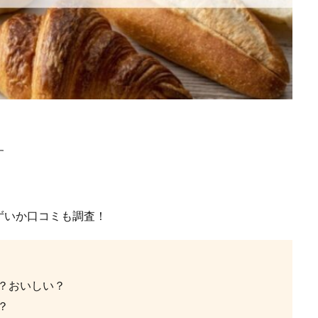
す
ずいか口コミも調査！
？おいしい？
？