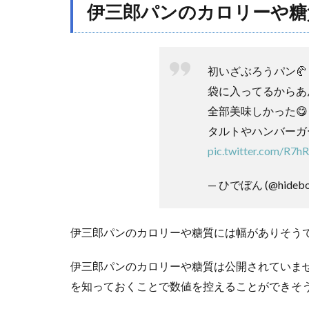
総菜
伊三郎パンのカロリーや糖
パン
1.3
プレ
初いざぶろうパン🥐
ーン
パン
袋に入ってるからあ
2
全部美味しかった😋
伊三
タルトやハンバーガ
郎パ
pic.twitter.com/R7h
ンの
口コ
ミ評
— ひでぼん (@hidebo
判
は？
まず
伊三郎パンのカロリーや糖質には幅がありそう
い？
おい
伊三郎パンのカロリーや糖質は公開されていま
し
い？
を知っておくことで数値を控えることができそ
2.1