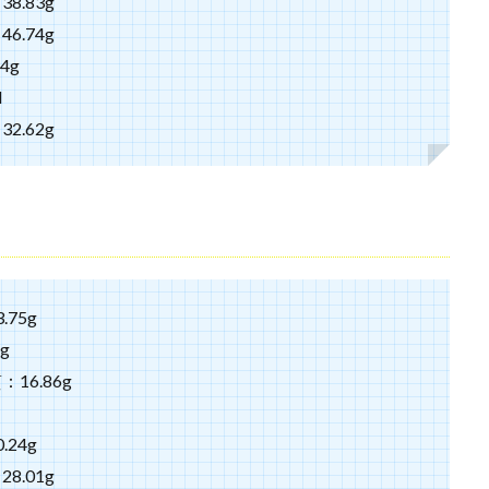
.83g
.74g
4g
l
.62g
75g
g
16.86g
24g
.01g