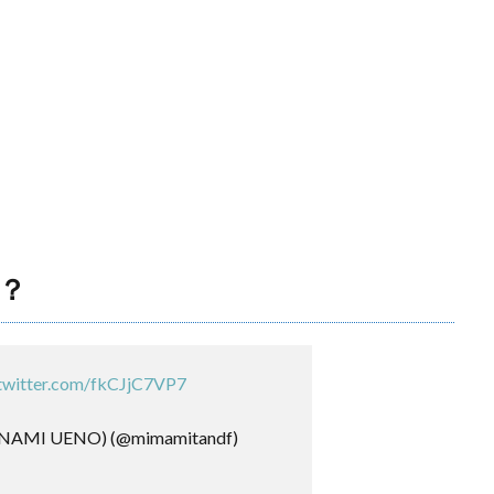
？
.twitter.com/fkCJjC7VP7
MI UENO) (@mimamitandf)