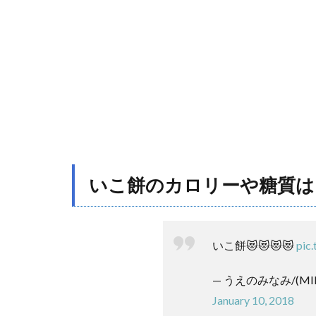
や糖
質
は？
2
い
こ
餅
の
美
味
し
い
いこ餅のカロリーや糖質は
食
べ
方
や
いこ餅😻😻😻😻
pic
ア
レ
— うえのみなみ/(MINA
ン
ジ
January 10, 2018
を