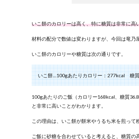
紹
介
2.1
いこ餅のカロリーは高く、特に糖質は非常に高
あた
ため
材料の配分で数値は変わりますが、今回は竜乃
る
2.2
いこ餅のカロリーや糖質は次の通りです。
煮物
2.3
いこ餅…100gあたりカロリー：277kcal 糖質：
いこ
餅を
手作
100gあたりのご飯（カロリー168kcal、糖質3
りし
てア
と非常に高いことがわかります。
レン
ジす
この理由は、いこ餅が餅米やうるち米を煎って
る
3
ご飯に砂糖を合わせていると考えると、糖質の