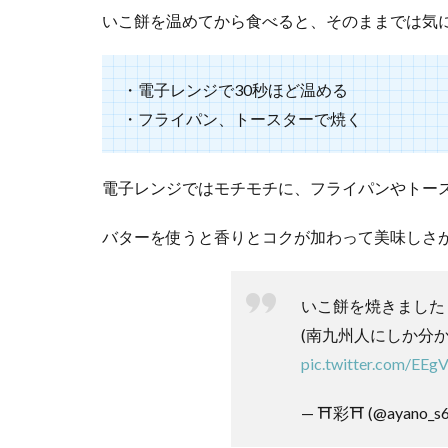
トで
いこ餅を温めてから食べると、そのままでは気
の販
売
・電子レンジで30秒ほど温める
4
ま
・フライパン、トースターで焼く
と
め
電子レンジではモチモチに、フライパンやトー
バターを使うと香りとコクが加わって美味しさが
いこ餅を焼きました
(南九州人にしか分
pic.twitter.com/EEg
— ⛩彩⛩ (@ayano_s