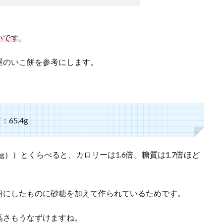
いです
。
屋のいこ餅を参考にします。
65.4g
6.8g））とくらべると、カロリーは1.6倍。糖質は1.7倍ほど
粉にしたものに砂糖を加えて作られているためです。
高さもうなずけますね。