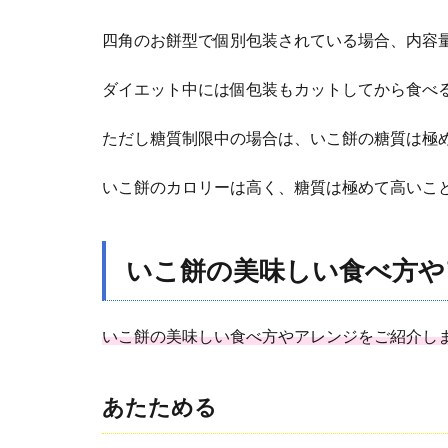
いこ
餅の
四角のお餅型で個別包装されている場合、内容量は
おす
すめ
ダイエット中には個包装もカットしてから食べ
通販
やお
取り
ただし糖質制限中の場合は、いこ餅の糖質は極
寄せ
はあ
いこ餅のカロリーは高く、糖質は極めて高いこ
る？
3.1
有名
いこ餅の美味しい食べ方や
店か
らの
お取
いこ餅の美味しい食べ方やアレンジをご紹介し
り寄
せ
3.2
あたためる
通販
サイ