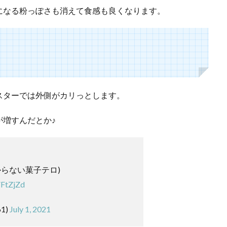
になる粉っぽさも消えて食感も良くなります。
スターでは外側がカリっとします。
増すんだとか♪
からない菓子テロ)
VFtZjZd
61)
July 1, 2021