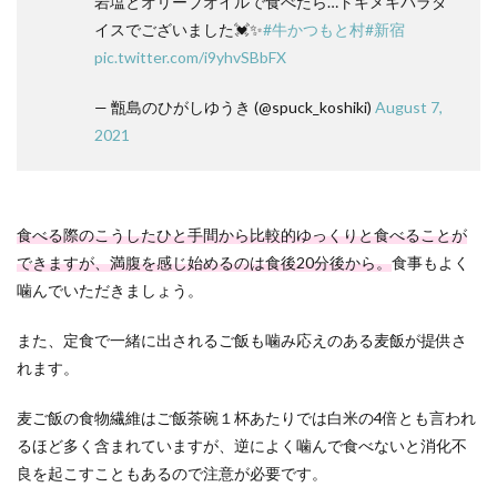
岩塩とオリーブオイルで食べたら…トキメキパラダ
イスでございました💓✨
#牛かつもと村
#新宿
pic.twitter.com/i9yhvSBbFX
— 甑島のひがしゆうき (@spuck_koshiki)
August 7,
2021
食べる際のこうしたひと手間から比較的ゆっくりと食べることが
できますが、満腹を感じ始めるのは食後20分後から。
食事もよく
噛んでいただきましょう。
また、定食で一緒に出されるご飯も噛み応えのある麦飯が提供さ
れます。
麦ご飯の食物繊維はご飯茶碗１杯あたりでは白米の4倍とも言われ
るほど多く含まれていますが、逆によく噛んで食べないと消化不
良を起こすこともあるので注意が必要です。