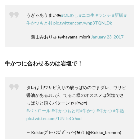
うぎゃあうまい🐄
#OLめし
#ニコ生
#ランチ
#新橋
#
牛かつもと村
pic.twitter.com/wnp3TQNLDk
— 葉山みおり🍙 (@hayama_miori)
January 23, 2017
牛かつに合わせるのは岩塩で！
タレは山ワサビ入りの酸っぱめのごまダレ、ワサビ
醤油があるｺｯｺが、てるこ様のオススメは岩塩でさ
っぱりと頂くパターンｺｯｺ(≡ω≡)
#パトロール
#牛かつもと村
#牛かつ
#牛かつ
#牛活
pic.twitter.com/1JNTeCr6xd
— Kokko(ﾌﾞﾚｰﾒﾝｽﾞﾊﾟｰﾃｨｰ)🐔🥚 (@Kokko_bremen)