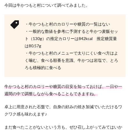
今回は牛かつもと村について調べてみました。
・牛かつもと村のカロリーや糖質の一覧はない
・一般的な数値を参考に予測すると牛かつ麦飯セッ
ト（130g）の推定カロリーは842kcal 推定糖質量
は80.57g
・牛かつもと村のメニューで太りにくい食べ方はよ
く噛む、食べる順番を意識、牛かつは岩塩で、とろ
ろも積極的に食べる
牛かつもと村のカロリーや糖質の目安を知っておけば、一日や一
週間の中で調整しながら食べることもできますね。
卓上に用意された石盤で、自身の好みの焼き加減でいただけるワ
クワク感も味わえます♪
まだ食べたことがないという方も、ぜひ召し上がってみてはいか