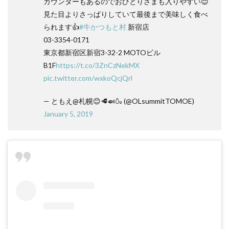
カウンターもあるのでおひとりさまも入りやすい😊
見た目よりさっぱりしていて最後まで美味しく食べ
られます👍
#牛かつもと村
新宿店
03-3354-0171
東京都新宿区新宿3-32-2 MOTOビル
B1F
https://t.co/3ZnCzNekMX
pic.twitter.com/wxkoQcjQrl
— ともえ@札幌😊🥩🍛🍶 (@OLsummitTOMOE)
January 5, 2019