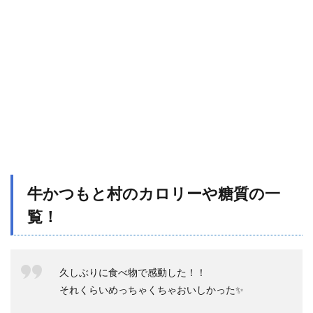
のメ
ニュ
ーで
太り
にく
い食
べ方
はあ
る？
2.1
よく
噛ん
で食
べる
牛かつもと村のカロリーや糖質の一
2.2
覧！
食べ
る順
番
2.3
久しぶりに食べ物で感動した！！
牛か
それくらいめっちゃくちゃおいしかった✨
つに
合わ