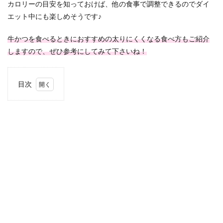
カロリーの目安を知っておけば、他の食事で調整できるのでダイ
エット中にも楽しめそうです♪
牛かつを食べるときにおすすめの太りにくくなる食べ方もご紹介
しますので、ぜひ参考にしてみて下さいね！
目次
1
牛か
つも
と村
のカ
ロリ
ーや
糖質
の一
覧！
2
牛か
つも
と村