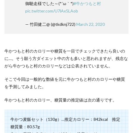
御馳走様でした～(*´ω｀*)
#牛かつもと村
せる
のは
pic.twitter.com/U7lAx5LAob
岩塩
で！
— 竹田健二@ (@tkdknj722)
March 22, 2020
2.4
とろ
ろも
積極
牛かつもと村のカロリーや糖質を一目でチェックできたら良いの
的
に！
に…。そう願う方ダイエット中の方も多いと思われますが、残念な
がら牛かつもと村のカロリーなどは公表されていません。
3
まと
め
そこで今回は一般的な数値を元に牛かつもと村のカロリーや糖質
を予測してみました。
牛かつもと村のカロリー、糖質量の推定値は次の通りです。
牛かつ麦飯セット（130g）…推定カロリー：842kcal 推定
糖質量：80.57g